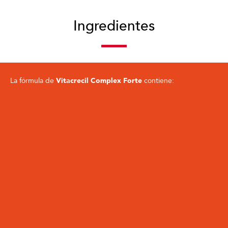
Ingredientes
La fórmula de
Vitacrecil Complex Forte
contiene:
L-CISTINA
ZINC
(1 g)
(10 mg)
Síntesis de queratina
Oligoelemento esencial
BIOTINA
HIERRO
(50 µg)
(14 mg)
Crecimiento capilar
Oxigenación celular