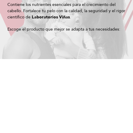
Contiene los nutrientes esenciales para el crecimiento del
cabello. Fortalece tu pelo con la calidad, la seguridad y el rigor
científico de
Laboratorios Viñas
.
Escoge el producto que mejor se adapta a tus necesidades: