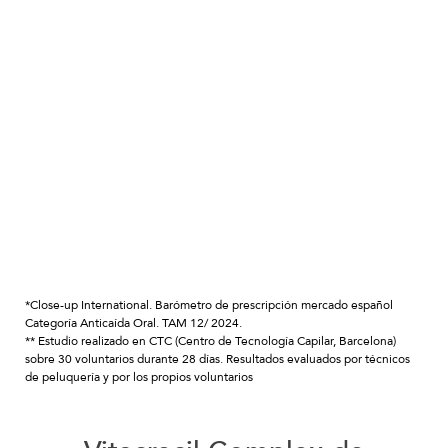
CHAMPÚ FORTALECEDOR
Champú de uso diario para cabellos frágiles, desvitalizados
o delicados
Testado dermatológicamente
Saber más
*Close-up International. Barómetro de prescripción mercado español
Categoría Anticaída Oral. TAM 12/ 2024.
** Estudio realizado en CTC (Centro de Tecnología Capilar, Barcelona)
sobre 30 voluntarios durante 28 días. Resultados evaluados por técnicos
de peluquería y por los propios voluntarios